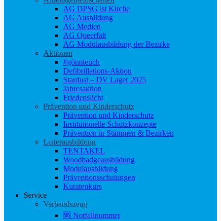
AG DPSG ist Kirche
AG Ausbildung
AG Medien
AG Queerfalt
AG Modulausbildung der Bezirke
Aktionen
#gönnteuch
Defibrillations-Aktion
Stardust – DV Lager 2025
Jahresaktion
Friedenslicht
Prävention und Kinderschutz
Prävention und Kinderschutz
Institutionelle Schutzkonzepte
Prävention in Stämmen & Bezirken
Leiterausbildung
TENTAKEL
Woodbadgeausbildung
Modulausbildung
Präventionsschulungen
Kuratenkurs
Service
Verbandszeug
🆘 Notfallnummer