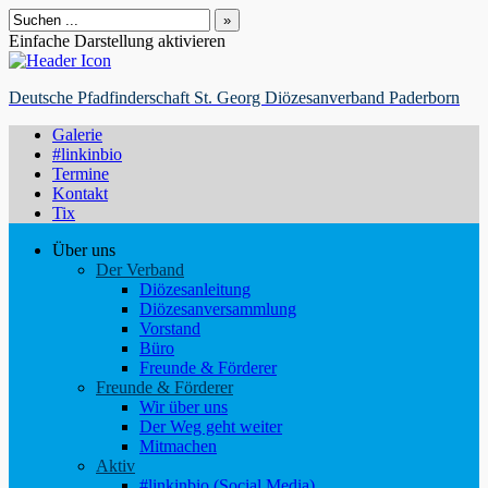
Suchen
nach:
Einfache Darstellung aktivieren
Deutsche Pfadfinderschaft St. Georg Diözesanverband Paderborn
Galerie
#linkinbio
Termine
Kontakt
Tix
Über uns
Der Verband
Diözesanleitung
Diözesanversammlung
Vorstand
Büro
Freunde & Förderer
Freunde & Förderer
Wir über uns
Der Weg geht weiter
Mitmachen
Aktiv
#linkinbio (Social Media)