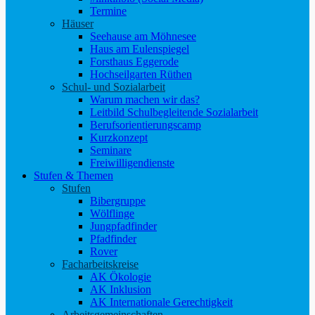
Termine
Häuser
Seehause am Möhnesee
Haus am Eulenspiegel
Forsthaus Eggerode
Hochseilgarten Rüthen
Schul- und Sozialarbeit
Warum machen wir das?
Leitbild Schulbegleitende Sozialarbeit
Berufsorientierungscamp
Kurzkonzept
Seminare
Freiwilligendienste
Stufen & Themen
Stufen
Bibergruppe
Wölflinge
Jungpfadfinder
Pfadfinder
Rover
Facharbeitskreise
AK Ökologie
AK Inklusion
AK Internationale Gerechtigkeit
Arbeitsgemeinschaften