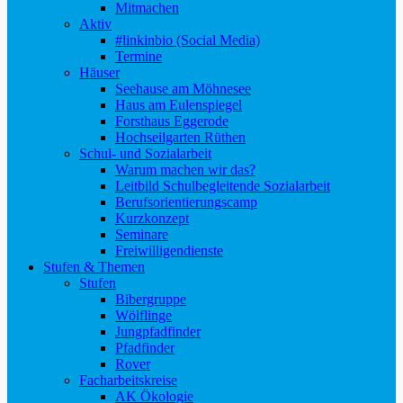
Mitmachen
Aktiv
#linkinbio (Social Media)
Termine
Häuser
Seehause am Möhnesee
Haus am Eulenspiegel
Forsthaus Eggerode
Hochseilgarten Rüthen
Schul- und Sozialarbeit
Warum machen wir das?
Leitbild Schulbegleitende Sozialarbeit
Berufsorientierungscamp
Kurzkonzept
Seminare
Freiwilligendienste
Stufen & Themen
Stufen
Bibergruppe
Wölflinge
Jungpfadfinder
Pfadfinder
Rover
Facharbeitskreise
AK Ökologie