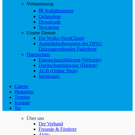
Verbandszeug
🆘 Notfallnummer
Onlineshop
Downloads
Newsletter
Unsere Dienste
Die Wolke (NextCloud)
Anmeldebedingungen des DPSG
Diözesanverbandes Paderborn
Datenschutz
Datenschutzerklärung (Webseite)
Datenschutzhinweise (Dienste)
AGB (Online Shop)
Impressum
Galerie
#linkinbio
Termine
Kontakt
Tix
Über uns
Der Verband
Freunde & Förderer
Aktiv