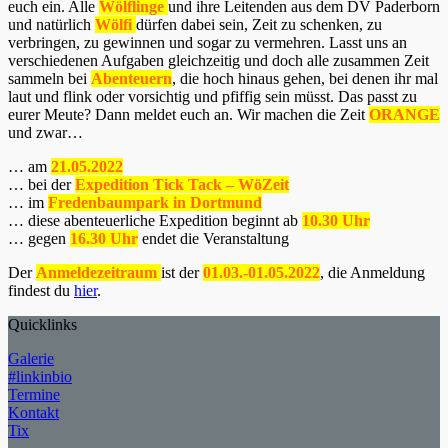
euch ein. Alle
Wölflinge
und ihre Leitenden aus dem DV Paderborn
und natürlich
Wölfi
dürfen dabei sein, Zeit zu schenken, zu
verbringen, zu gewinnen und sogar zu vermehren. Lasst uns an
verschiedenen Aufgaben gleichzeitig und doch alle zusammen Zeit
sammeln bei
Abenteuern
, die hoch hinaus gehen, bei denen ihr mal
laut und flink oder vorsichtig und pfiffig sein müsst. Das passt zu
eurer Meute? Dann meldet euch an. Wir machen die Zeit
ORANGE
und zwar…
… am
21.05.2022
… bei der
Expedition Tick Tack – WöZeit
… im
Fredenbaumpark in Dortmund
… diese abenteuerliche Expedition beginnt ab
10.30 Uhr
… gegen
16.30 Uhr
endet die Veranstaltung
Der
Anmeldezeitraum
ist der
01.03.-01.05.2022
, die Anmeldung
findest du
hier
.
Quicklinks
Galerie
#linkinbio
Termine
Kontakt
Tix