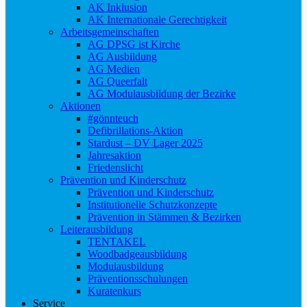
AK Inklusion
AK Internationale Gerechtigkeit
Arbeitsgemeinschaften
AG DPSG ist Kirche
AG Ausbildung
AG Medien
AG Queerfalt
AG Modulausbildung der Bezirke
Aktionen
#gönnteuch
Defibrillations-Aktion
Stardust – DV Lager 2025
Jahresaktion
Friedenslicht
Prävention und Kinderschutz
Prävention und Kinderschutz
Institutionelle Schutzkonzepte
Prävention in Stämmen & Bezirken
Leiterausbildung
TENTAKEL
Woodbadgeausbildung
Modulausbildung
Präventionsschulungen
Kuratenkurs
Service