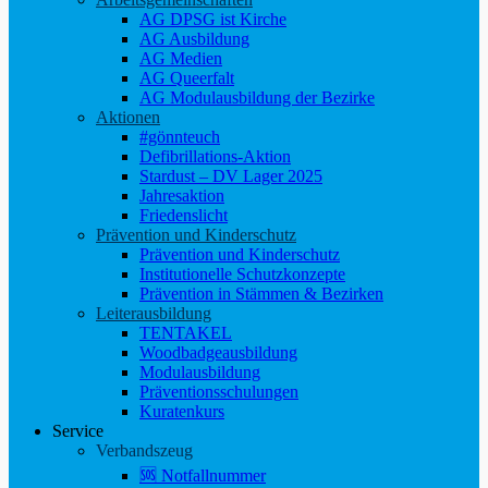
AG DPSG ist Kirche
AG Ausbildung
AG Medien
AG Queerfalt
AG Modulausbildung der Bezirke
Aktionen
#gönnteuch
Defibrillations-Aktion
Stardust – DV Lager 2025
Jahresaktion
Friedenslicht
Prävention und Kinderschutz
Prävention und Kinderschutz
Institutionelle Schutzkonzepte
Prävention in Stämmen & Bezirken
Leiterausbildung
TENTAKEL
Woodbadgeausbildung
Modulausbildung
Präventionsschulungen
Kuratenkurs
Service
Verbandszeug
🆘 Notfallnummer