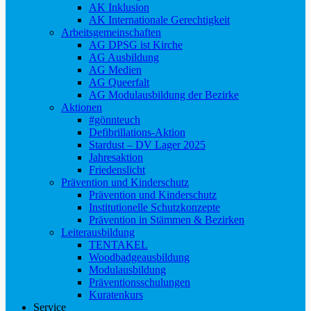
AK Inklusion
AK Internationale Gerechtigkeit
Arbeitsgemeinschaften
AG DPSG ist Kirche
AG Ausbildung
AG Medien
AG Queerfalt
AG Modulausbildung der Bezirke
Aktionen
#gönnteuch
Defibrillations-Aktion
Stardust – DV Lager 2025
Jahresaktion
Friedenslicht
Prävention und Kinderschutz
Prävention und Kinderschutz
Institutionelle Schutzkonzepte
Prävention in Stämmen & Bezirken
Leiterausbildung
TENTAKEL
Woodbadgeausbildung
Modulausbildung
Präventionsschulungen
Kuratenkurs
Service