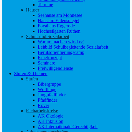
Termine
Häuser
Seehause am Möhnesee
Haus am Eulenspiegel
Forsthaus Eggerode
Hochseilgarten Rüthen
Schul- und Sozialarbeit
Warum machen wir das?
Leitbild Schulbegleitende Sozialarbeit
Berufsorientierungscamp
Kurzkonzept
Seminare
Freiwilligendienste
Stufen & Themen
Stufen
Bibergruppe
Wölflinge
Jungpfadfinder
Pfadfinder
Rover
Facharbeitskreise
AK Ökologie
AK Inklusion
AK Internationale Gerechtigkeit
Arbeitsgemeinschaften