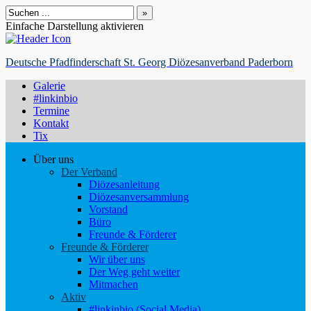
Suchen
nach:
Einfache Darstellung aktivieren
Deutsche Pfadfinderschaft St. Georg Diözesanverband Paderborn
Galerie
#linkinbio
Termine
Kontakt
Tix
Über uns
Der Verband
Diözesanleitung
Diözesanversammlung
Vorstand
Büro
Freunde & Förderer
Freunde & Förderer
Wir über uns
Der Weg geht weiter
Mitmachen
Aktiv
#linkinbio (Social Media)