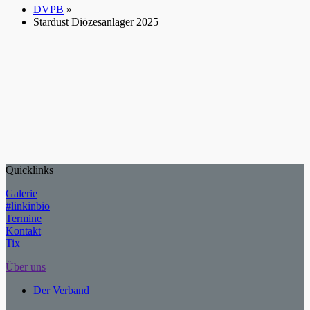
DVPB
»
Stardust Diözesanlager 2025
Quicklinks
Galerie
#linkinbio
Termine
Kontakt
Tix
Über uns
Der Verband