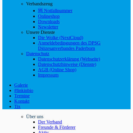
Verbandszeug
🆘 Notfallnummer
Onlineshop
Downloads
Newsletter
Unsere Dienste
Die Wolke (NextCloud)
Anmeldebedingungen des DPSG
Diözesanverbandes Paderborn
Datenschutz
Datenschutzerklärung (Webseite)
Datenschutzhinweise (Dienste)
AGB (Online Shop)
Impressum
Galerie
#linkinbio
Termine
Kontakt
Tix
Über uns
Der Verband
Freunde & Förderer
Aktiv