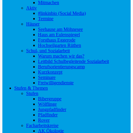
Mitmachen
Aktiv
#linkinbio (Social Media)
Termine
Häuser
Seehause am Möhnesee
Haus am Eulenspiegel
Forsthaus Eggerode
Hochseilgarten Rüthen
Schul- und Sozialarbeit
Warum machen wir das?
Leitbild Schulbegleitende Sozialarbeit
Berufsorientierungscamp
Kurzkonzept
Seminare
Freiwilligendienste
Stufen & Themen
Stufen
Bibergruppe
Wölflinge
Jungpfadfinder
Pfadfinder
Rover
Facharbeitskreise
AK Ökologie