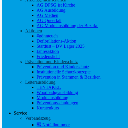
AG DPSG ist Kirche
AG Ausbildung
AG Medien
AG Queerfalt
AG Modulausbildung der Bezirke
Aktionen
#gönnteuch
Defibrillations-Aktion
Stardust – DV Lager 2025
Jahresaktion
Friedenslicht
Prävention und Kinderschutz
Prävention und Kinderschutz
Institutionelle Schutzkonzepte
Prävention in Stämmen & Bezirken
Leiterausbildung
TENTAKEL
Woodbadgeausbildung
Modulausbildung
Präventionsschulungen
Kuratenkurs
Service
Verbandszeug
🆘 Notfallnummer