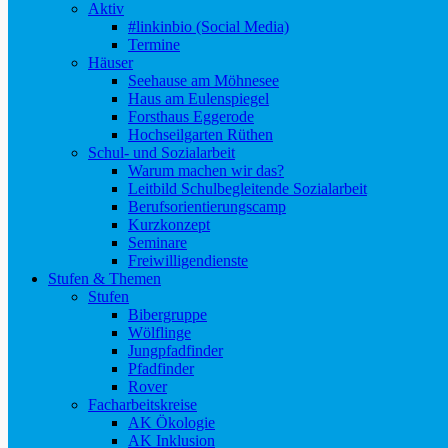
Aktiv
#linkinbio (Social Media)
Termine
Häuser
Seehause am Möhnesee
Haus am Eulenspiegel
Forsthaus Eggerode
Hochseilgarten Rüthen
Schul- und Sozialarbeit
Warum machen wir das?
Leitbild Schulbegleitende Sozialarbeit
Berufsorientierungscamp
Kurzkonzept
Seminare
Freiwilligendienste
Stufen & Themen
Stufen
Bibergruppe
Wölflinge
Jungpfadfinder
Pfadfinder
Rover
Facharbeitskreise
AK Ökologie
AK Inklusion