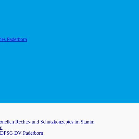
es Paderborn
utionellen Rechte- und Schutzkonzeptes im Stamm
en
des DPSG DV Paderborn