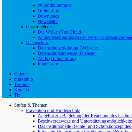
🆘 Notfallnummer
Onlineshop
Downloads
Newsletter
Unsere Dienste
Die Wolke (NextCloud)
Anmeldebedingungen des DPSG Diözesanverband
Datenschutz
Datenschutzerklärung (Webseite)
Datenschutzhinweise (Dienste)
AGB (Online Shop)
Impressum
Galerie
#linkinbio
Termine
Kontakt
Tix
Stufen & Themen
Prävention und Kinderschutz
Angebot zur Begleitung der Erstellung des instit
Beschwerdewege und Unterstützungsmöglichkeit
Das institutionelle Rechte- und Schutzkonzept 
Infos und Unterstützung für Stämme und Bezirke