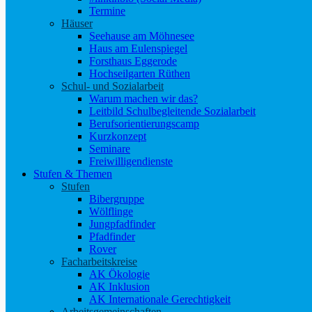
Termine
Häuser
Seehause am Möhnesee
Haus am Eulenspiegel
Forsthaus Eggerode
Hochseilgarten Rüthen
Schul- und Sozialarbeit
Warum machen wir das?
Leitbild Schulbegleitende Sozialarbeit
Berufsorientierungscamp
Kurzkonzept
Seminare
Freiwilligendienste
Stufen & Themen
Stufen
Bibergruppe
Wölflinge
Jungpfadfinder
Pfadfinder
Rover
Facharbeitskreise
AK Ökologie
AK Inklusion
AK Internationale Gerechtigkeit
Arbeitsgemeinschaften