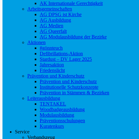
AK Internationale Gerechtigkeit
Arbeitsgemeinschaften
AG DPSG ist Kirche
AG Ausbildung
AG Medien
AG Queerfalt
AG Modulausbildung der Bezirke
Aktionen
#gönnteuch
Defibrillations-Aktion
Stardust – DV Lager 2025
Jahresaktion
Friedenslicht
Prävention und Kinderschutz
Prävention und Kinderschutz
Institutionelle Schutzkonzepte
Prävention in Stämmen & Bezirken
Leiterausbildung
TENTAKEL
Woodbadgeausbildung
Modulausbildung
Präventionsschulungen
Kuratenkurs
Service
Verbandszeug