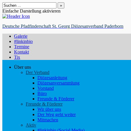
Suchen
nach:
Einfache Darstellung aktivieren
Deutsche Pfadfinderschaft St. Georg Diözesanverband Paderborn
Galerie
#linkinbio
Termine
Kontakt
Tix
Über uns
Der Verband
Diözesanleitung
Diözesanversammlung
Vorstand
Büro
Freunde & Förderer
Freunde & Förderer
Wir über uns
Der Weg geht weiter
Mitmachen
Aktiv
#linkinbio (Social Media)