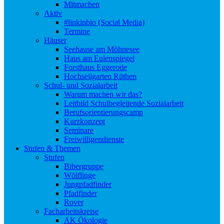
Mitmachen
Aktiv
#linkinbio (Social Media)
Termine
Häuser
Seehause am Möhnesee
Haus am Eulenspiegel
Forsthaus Eggerode
Hochseilgarten Rüthen
Schul- und Sozialarbeit
Warum machen wir das?
Leitbild Schulbegleitende Sozialarbeit
Berufsorientierungscamp
Kurzkonzept
Seminare
Freiwilligendienste
Stufen & Themen
Stufen
Bibergruppe
Wölflinge
Jungpfadfinder
Pfadfinder
Rover
Facharbeitskreise
AK Ökologie