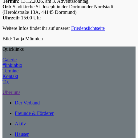
Termin:
13.12.2026, am 3. Adventssonntag
Ort:
Stadtkirche St. Joseph in der Dortmunder Nordstadt
(Heroldstraße 13A, 44145 Dortmund)
Uhrzeit:
15:00 Uhr
Weitere Infos findet ihr auf unserer
Friedenslichtseite
Bild: Tanja Münnich
Quicklinks
Galerie
#linkinbio
Termine
Kontakt
Tix
Über uns
Der Verband
Freunde & Förderer
Aktiv
Häuser