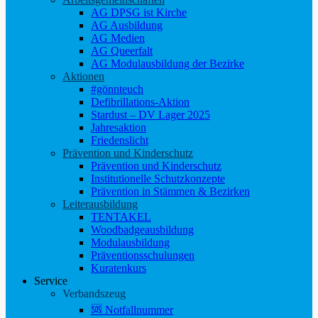
AG DPSG ist Kirche
AG Ausbildung
AG Medien
AG Queerfalt
AG Modulausbildung der Bezirke
Aktionen
#gönnteuch
Defibrillations-Aktion
Stardust – DV Lager 2025
Jahresaktion
Friedenslicht
Prävention und Kinderschutz
Prävention und Kinderschutz
Institutionelle Schutzkonzepte
Prävention in Stämmen & Bezirken
Leiterausbildung
TENTAKEL
Woodbadgeausbildung
Modulausbildung
Präventionsschulungen
Kuratenkurs
Service
Verbandszeug
🆘 Notfallnummer