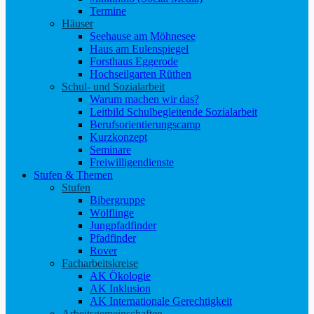
Termine
Häuser
Seehause am Möhnesee
Haus am Eulenspiegel
Forsthaus Eggerode
Hochseilgarten Rüthen
Schul- und Sozialarbeit
Warum machen wir das?
Leitbild Schulbegleitende Sozialarbeit
Berufsorientierungscamp
Kurzkonzept
Seminare
Freiwilligendienste
Stufen & Themen
Stufen
Bibergruppe
Wölflinge
Jungpfadfinder
Pfadfinder
Rover
Facharbeitskreise
AK Ökologie
AK Inklusion
AK Internationale Gerechtigkeit
Arbeitsgemeinschaften