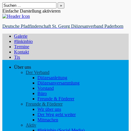
Suchen
nach:
Einfache Darstellung aktivieren
Deutsche Pfadfinderschaft St. Georg Diözesanverband Paderborn
Galerie
#linkinbio
Termine
Kontakt
Tix
Über uns
Der Verband
Diözesanleitung
Diözesanversammlung
Vorstand
Büro
Freunde & Förderer
Freunde & Förderer
Wir über uns
Der Weg geht weiter
Mitmachen
Aktiv
#linkinbio (Social Media)