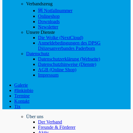
Verbandszeug
🆘 Notfallnummer
Onlineshop
Downloads
Newsletter
Unsere Dienste
Die Wolke (NextCloud)
Anmeldebedingungen des DPSG
Diözesanverbandes Paderborn
Datenschutz
Datenschutzerklärung (Webseite)
Datenschutzhinweise (Dienste)
AGB (Online Shop)
Impressum
Galerie
#linkinbio
Termine
Kontakt
Tix
Über uns
Der Verband
Freunde & Förderer
Aktiv