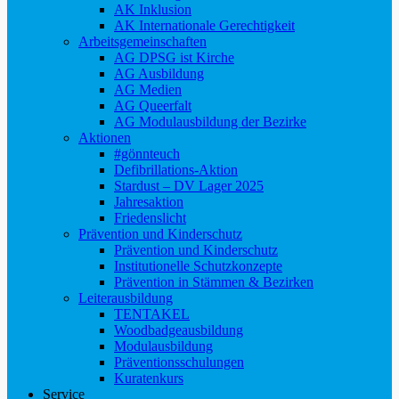
AK Inklusion
AK Internationale Gerechtigkeit
Arbeitsgemeinschaften
AG DPSG ist Kirche
AG Ausbildung
AG Medien
AG Queerfalt
AG Modulausbildung der Bezirke
Aktionen
#gönnteuch
Defibrillations-Aktion
Stardust – DV Lager 2025
Jahresaktion
Friedenslicht
Prävention und Kinderschutz
Prävention und Kinderschutz
Institutionelle Schutzkonzepte
Prävention in Stämmen & Bezirken
Leiterausbildung
TENTAKEL
Woodbadgeausbildung
Modulausbildung
Präventionsschulungen
Kuratenkurs
Service