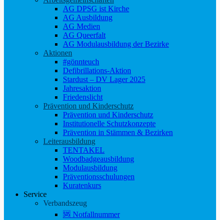
AG DPSG ist Kirche
AG Ausbildung
AG Medien
AG Queerfalt
AG Modulausbildung der Bezirke
Aktionen
#gönnteuch
Defibrillations-Aktion
Stardust – DV Lager 2025
Jahresaktion
Friedenslicht
Prävention und Kinderschutz
Prävention und Kinderschutz
Institutionelle Schutzkonzepte
Prävention in Stämmen & Bezirken
Leiterausbildung
TENTAKEL
Woodbadgeausbildung
Modulausbildung
Präventionsschulungen
Kuratenkurs
Service
Verbandszeug
🆘 Notfallnummer