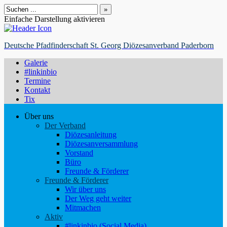
Suchen
nach:
Einfache Darstellung aktivieren
Deutsche Pfadfinderschaft St. Georg Diözesanverband Paderborn
Galerie
#linkinbio
Termine
Kontakt
Tix
Über uns
Der Verband
Diözesanleitung
Diözesanversammlung
Vorstand
Büro
Freunde & Förderer
Freunde & Förderer
Wir über uns
Der Weg geht weiter
Mitmachen
Aktiv
#linkinbio (Social Media)