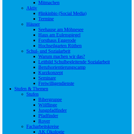
Mitmachen
Aktiv
#linkinbio (Social Media)
Termine
Häuser
Seehause am Möhnesee
Haus am Eulenspiegel
Forsthaus Eggerode
Hochseilgarten Rüthen
Schul- und Sozialarbeit
Warum machen wir das?
Leitbild Schulbegleitende Sozialarbeit
Berufsorientierungscamp
Kurzkonzept
Seminare
Freiwilligendienste
Stufen & Themen
Stufen
Bibergruppe
Wölflinge
Jungpfadfinder
Pfadfinder
Rover
Facharbeitskreise
AK Ökologie