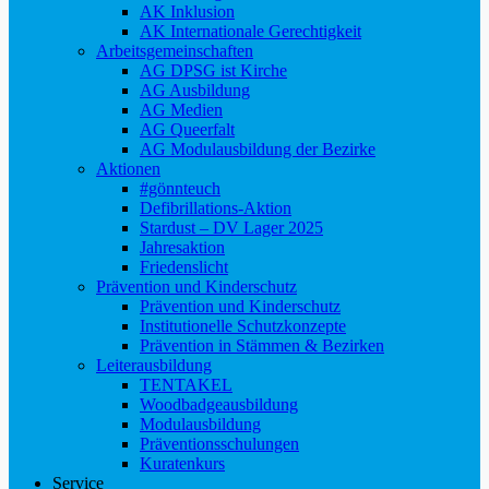
AK Inklusion
AK Internationale Gerechtigkeit
Arbeitsgemeinschaften
AG DPSG ist Kirche
AG Ausbildung
AG Medien
AG Queerfalt
AG Modulausbildung der Bezirke
Aktionen
#gönnteuch
Defibrillations-Aktion
Stardust – DV Lager 2025
Jahresaktion
Friedenslicht
Prävention und Kinderschutz
Prävention und Kinderschutz
Institutionelle Schutzkonzepte
Prävention in Stämmen & Bezirken
Leiterausbildung
TENTAKEL
Woodbadgeausbildung
Modulausbildung
Präventionsschulungen
Kuratenkurs
Service