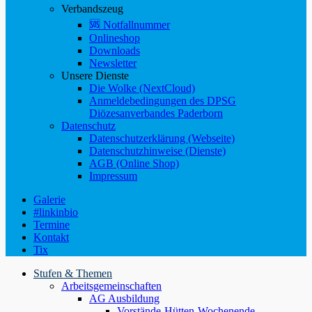
Verbandszeug
🆘 Notfallnummer
Onlineshop
Downloads
Newsletter
Unsere Dienste
Die Wolke (NextCloud)
Anmeldebedingungen des DPSG
Diözesanverbandes Paderborn
Datenschutz
Datenschutzerklärung (Webseite)
Datenschutzhinweise (Dienste)
AGB (Online Shop)
Impressum
Galerie
#linkinbio
Termine
Kontakt
Tix
Stufen & Themen
Arbeitsgemeinschaften
AG Ausbildung
Vorstände-Hütten-Wochenende