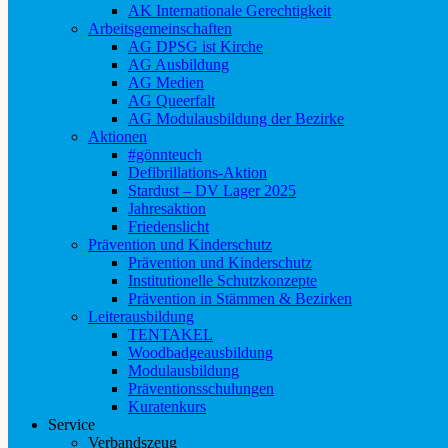
AK Internationale Gerechtigkeit
Arbeitsgemeinschaften
AG DPSG ist Kirche
AG Ausbildung
AG Medien
AG Queerfalt
AG Modulausbildung der Bezirke
Aktionen
#gönnteuch
Defibrillations-Aktion
Stardust – DV Lager 2025
Jahresaktion
Friedenslicht
Prävention und Kinderschutz
Prävention und Kinderschutz
Institutionelle Schutzkonzepte
Prävention in Stämmen & Bezirken
Leiterausbildung
TENTAKEL
Woodbadgeausbildung
Modulausbildung
Präventionsschulungen
Kuratenkurs
Service
Verbandszeug