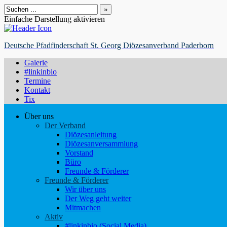
Suchen
nach:
Einfache Darstellung aktivieren
Deutsche Pfadfinderschaft St. Georg Diözesanverband Paderborn
Galerie
#linkinbio
Termine
Kontakt
Tix
Über uns
Der Verband
Diözesanleitung
Diözesanversammlung
Vorstand
Büro
Freunde & Förderer
Freunde & Förderer
Wir über uns
Der Weg geht weiter
Mitmachen
Aktiv
#linkinbio (Social Media)