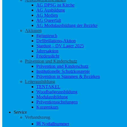
AG DPSG ist Kirche
AG Ausbildung
AG Medien
AG Queerfalt
AG Modulausbildung der Bezirke
Aktionen
#gönnteuch
Defibrillations-Aktion
Stardust – DV Lager 2025
Jahresaktion
Friedenslicht
Prävention und Kinderschutz
Prävention und Kinderschutz
Institutionelle Schutzkonzepte
Prävention in Stämmen & Bezirken
Leiterausbildung
TENTAKEL
Woodbadgeausbildung
Modulausbildung
Präventionsschulungen
Kuratenkurs
Service
Verbandszeug
🆘 Notfallnummer