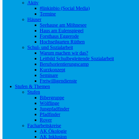
Aktiv
#linkinbio (Social Media)
Termine
Häuser
Seehause am Möhnesee
Haus am Eulenspiegel
Forsthaus Eggerode
Hochseilgarten Rüthen
Schul- und Sozialarbeit
Warum machen wir das?
Leitbild Schulbegleitende Sozialarbeit
Berufsorientierungscamp
Kurzkonzept
Seminare
Freiwilligendienste
Stufen & Themen
Stufen
Bibergruppe
Wölflinge
Jungpfadfinder
Pfadfinder
Rover
Facharbeitskreise
AK Ökologie
AK Inklusion