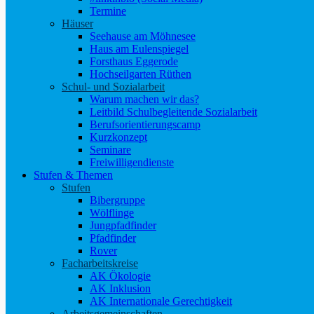
Termine
Häuser
Seehause am Möhnesee
Haus am Eulenspiegel
Forsthaus Eggerode
Hochseilgarten Rüthen
Schul- und Sozialarbeit
Warum machen wir das?
Leitbild Schulbegleitende Sozialarbeit
Berufsorientierungscamp
Kurzkonzept
Seminare
Freiwilligendienste
Stufen & Themen
Stufen
Bibergruppe
Wölflinge
Jungpfadfinder
Pfadfinder
Rover
Facharbeitskreise
AK Ökologie
AK Inklusion
AK Internationale Gerechtigkeit
Arbeitsgemeinschaften