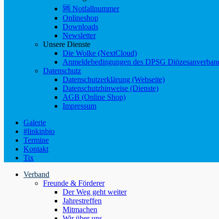
🆘 Notfallnummer
Onlineshop
Downloads
Newsletter
Unsere Dienste
Die Wolke (NextCloud)
Anmeldebedingungen des DPSG Diözesanverband
Datenschutz
Datenschutzerklärung (Webseite)
Datenschutzhinweise (Dienste)
AGB (Online Shop)
Impressum
Galerie
#linkinbio
Termine
Kontakt
Tix
Verband
Freunde & Förderer
Der Weg geht weiter
Jahrestreffen
Mitmachen
Wir über uns