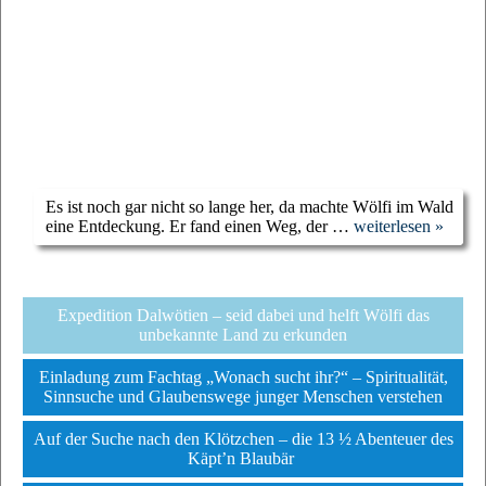
Es ist noch gar nicht so lange her, da machte Wölfi im Wald
eine Entdeckung. Er fand einen Weg, der …
weiterlesen »
Expedition Dalwötien – seid dabei und helft Wölfi das
unbekannte Land zu erkunden
Einladung zum Fachtag „Wonach sucht ihr?“ – Spiritualität,
Sinnsuche und Glaubenswege junger Menschen verstehen
Auf der Suche nach den Klötzchen – die 13 ½ Abenteuer des
Käpt’n Blaubär