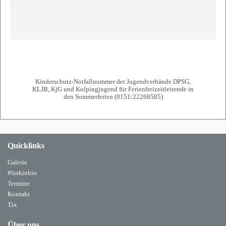
Kinderschutz-Notfallnummer der Jugendverbände DPSG,
KLJB, KjG und Kolpingjugend für Ferienfreizeitleitende in
den Sommerferien (0151/22268585)
Quicklinks
Galerie
#linkinbio
Termine
Kontakt
Tix
Über uns