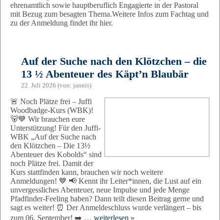
ehrenamtlich sowie hauptberuflich Engagierte in der Pastoral
mit Bezug zum besagten Thema.Weitere Infos zum Fachtag und
zu der Anmeldung findet ihr hier.
Auf der Suche nach den Klötzchen – die
13 ½ Abenteuer des Käpt’n Blaubär
22. Juli 2026 (von: jannis)
🚨 Noch Plätze frei – Juffi
Woodbadge-Kurs (WBK)!
🐻💙 Wir brauchen eure
Unterstützung! Für den Juffi-
WBK „Auf der Suche nach
den Klötzchen – Die 13½
Abenteuer des Kobolds“ sind
noch Plätze frei. Damit der
Kurs stattfinden kann, brauchen wir noch weitere
Anmeldungen! 💙 📢 Kennt ihr Leiter*innen, die Lust auf ein
unvergessliches Abenteuer, neue Impulse und jede Menge
Pfadfinder-Feeling haben? Dann teilt diesen Beitrag gerne und
sagt es weiter! ⏰ Der Anmeldeschluss wurde verlängert – bis
zum 06. September! ➡️ …
weiterlesen »