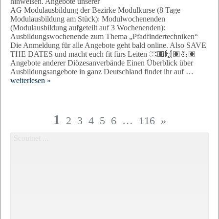
hinweisen. Angebote unserer
AG Modulausbildung der Bezirke Modulkurse (8 Tage
Modulausbildung am Stück): Modulwochenenden
(Modulausbildung aufgeteilt auf 3 Wochenenden):
Ausbildungswochenende zum Thema „Pfadfindertechniken“
Die Anmeldung für alle Angebote geht bald online. Also SAVE
THE DATES und macht euch fit fürs Leiten 👏🏽🙌🏽💪🏽
Angebote anderer Diözesanverbände Einen Überblick über
Ausbildungsangebote in ganz Deutschland findet ihr auf …
weiterlesen »
1
2
3
4
5
6
…
116
»
Scoutnet ...