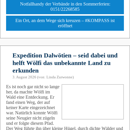
Notfallhandy der Verbände in den Sommerferien:
0151/22268585
Ein Ort, an dem Wege sich kreuzen – #KOMPASS ist
eröffnet
Expedition Dalwötien – seid dabei und
helft Wölfi das unbekannte Land zu
erkunden
3. August 2026 (von: Linda Zurwonne)
Es ist noch gar nicht so lange
her, da machte Wölfi im
Wald eine Entdeckung. Er
fand einen Weg, der auf
keiner Karte eingezeichnet
war. Natürlich konnte Wölfi
seine Neugier nicht zügeln
und er folgte diesem Pfad.
Der Weg führte ihn über kleine Hügel, durch dichte Wälder und