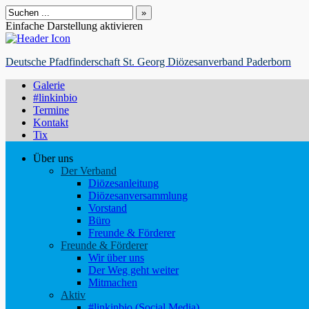
Suchen
nach:
Einfache Darstellung aktivieren
Deutsche Pfadfinderschaft St. Georg Diözesanverband Paderborn
Galerie
#linkinbio
Termine
Kontakt
Tix
Über uns
Der Verband
Diözesanleitung
Diözesanversammlung
Vorstand
Büro
Freunde & Förderer
Freunde & Förderer
Wir über uns
Der Weg geht weiter
Mitmachen
Aktiv
#linkinbio (Social Media)