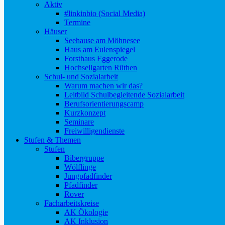
Aktiv
#linkinbio (Social Media)
Termine
Häuser
Seehause am Möhnesee
Haus am Eulenspiegel
Forsthaus Eggerode
Hochseilgarten Rüthen
Schul- und Sozialarbeit
Warum machen wir das?
Leitbild Schulbegleitende Sozialarbeit
Berufsorientierungscamp
Kurzkonzept
Seminare
Freiwilligendienste
Stufen & Themen
Stufen
Bibergruppe
Wölflinge
Jungpfadfinder
Pfadfinder
Rover
Facharbeitskreise
AK Ökologie
AK Inklusion