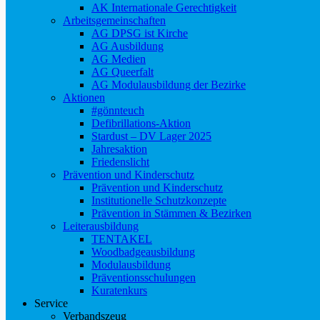
AK Internationale Gerechtigkeit
Arbeitsgemeinschaften
AG DPSG ist Kirche
AG Ausbildung
AG Medien
AG Queerfalt
AG Modulausbildung der Bezirke
Aktionen
#gönnteuch
Defibrillations-Aktion
Stardust – DV Lager 2025
Jahresaktion
Friedenslicht
Prävention und Kinderschutz
Prävention und Kinderschutz
Institutionelle Schutzkonzepte
Prävention in Stämmen & Bezirken
Leiterausbildung
TENTAKEL
Woodbadgeausbildung
Modulausbildung
Präventionsschulungen
Kuratenkurs
Service
Verbandszeug