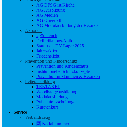
AG DPSG ist Kirche
AG Ausbildung
AG Medien
AG Queerfalt
AG Modulausbildung der Bezirke
Aktionen
#gönnteuch
Defibrillations-Aktion
Stardust – DV Lager 2025
Jahresaktion
Friedenslicht
Prävention und Kinderschutz
Prävention und Kinderschutz
Institutionelle Schutzkonzepte
Prävention in Stämmen & Bezirken
Leiterausbildung
TENTAKEL
Woodbadgeausbildung
Modulausbildung
Präventionsschulungen
Kuratenkurs
Service
Verbandszeug
🆘 Notfallnummer