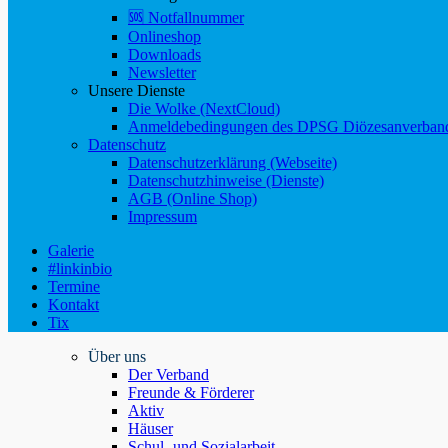
🆘 Notfallnummer
Onlineshop
Downloads
Newsletter
Unsere Dienste
Die Wolke (NextCloud)
Anmeldebedingungen des DPSG Diözesanverband
Datenschutz
Datenschutzerklärung (Webseite)
Datenschutzhinweise (Dienste)
AGB (Online Shop)
Impressum
Galerie
#linkinbio
Termine
Kontakt
Tix
Über uns
Der Verband
Freunde & Förderer
Aktiv
Häuser
Schul- und Sozialarbeit