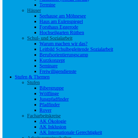
Termine
Häuser
Seehause am Möhnesee
Haus am Eulenspiegel
Forsthaus Eggerode
Hochseilgarten Rüthen
Schul- und Sozialarbeit
Warum machen wir das?
Leitbild Schulbegleitende Sozialarbeit
Berufsorientierungscamp
Kurzkonzept
Seminare
Freiwilligendienste
Stufen & Themen
Stufen
Bibergruppe
Wölflinge
Jungpfadfinder
Pfadfinder
Rover
Facharbeitskreise
AK Ökologie
AK Inklusion
AK Internationale Gerechtigkeit
Arbeitsgemeinschaften