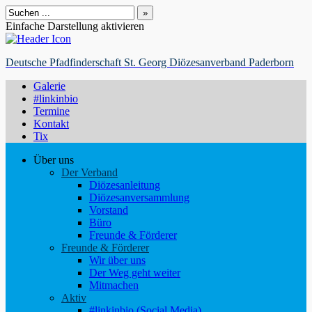
Suchen
nach:
Einfache Darstellung aktivieren
Deutsche Pfadfinderschaft St. Georg Diözesanverband Paderborn
Galerie
#linkinbio
Termine
Kontakt
Tix
Über uns
Der Verband
Diözesanleitung
Diözesanversammlung
Vorstand
Büro
Freunde & Förderer
Freunde & Förderer
Wir über uns
Der Weg geht weiter
Mitmachen
Aktiv
#linkinbio (Social Media)