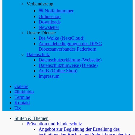
Verbandszeug
🆘 Notfallnummer
Onlineshop
Downloads
Newsletter
Unsere Dienste
Die Wolke (NextCloud)
Anmeldebedingungen des DPSG
Diözesanverbandes Paderborn
Datenschutz
Datenschutzerklärung (Webseite)
Datenschutzhinweise (Dienste)
AGB (Online Shop)
Impressum
Galerie
#linkinbio
Termine
Kontakt
Tix
Stufen & Themen
Prävention und Kinderschutz
Angebot zur Begleitung der Erstellung des
institutionellen Rechte- und Schutzkonzeptes im