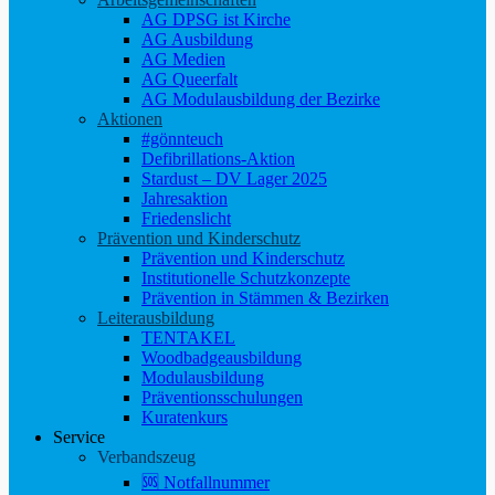
AG DPSG ist Kirche
AG Ausbildung
AG Medien
AG Queerfalt
AG Modulausbildung der Bezirke
Aktionen
#gönnteuch
Defibrillations-Aktion
Stardust – DV Lager 2025
Jahresaktion
Friedenslicht
Prävention und Kinderschutz
Prävention und Kinderschutz
Institutionelle Schutzkonzepte
Prävention in Stämmen & Bezirken
Leiterausbildung
TENTAKEL
Woodbadgeausbildung
Modulausbildung
Präventionsschulungen
Kuratenkurs
Service
Verbandszeug
🆘 Notfallnummer