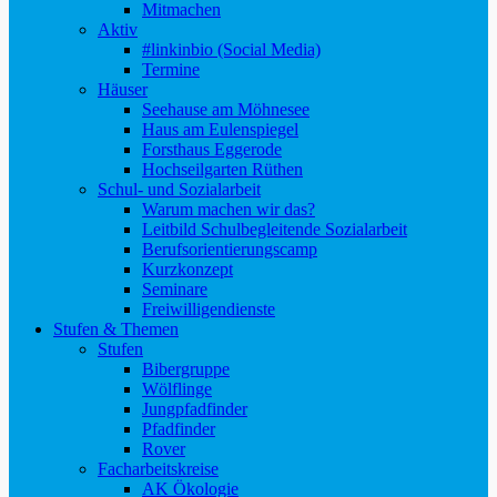
Mitmachen
Aktiv
#linkinbio (Social Media)
Termine
Häuser
Seehause am Möhnesee
Haus am Eulenspiegel
Forsthaus Eggerode
Hochseilgarten Rüthen
Schul- und Sozialarbeit
Warum machen wir das?
Leitbild Schulbegleitende Sozialarbeit
Berufsorientierungscamp
Kurzkonzept
Seminare
Freiwilligendienste
Stufen & Themen
Stufen
Bibergruppe
Wölflinge
Jungpfadfinder
Pfadfinder
Rover
Facharbeitskreise
AK Ökologie