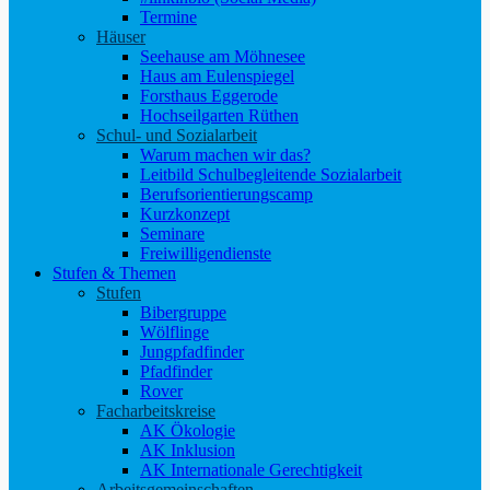
Termine
Häuser
Seehause am Möhnesee
Haus am Eulenspiegel
Forsthaus Eggerode
Hochseilgarten Rüthen
Schul- und Sozialarbeit
Warum machen wir das?
Leitbild Schulbegleitende Sozialarbeit
Berufsorientierungscamp
Kurzkonzept
Seminare
Freiwilligendienste
Stufen & Themen
Stufen
Bibergruppe
Wölflinge
Jungpfadfinder
Pfadfinder
Rover
Facharbeitskreise
AK Ökologie
AK Inklusion
AK Internationale Gerechtigkeit
Arbeitsgemeinschaften