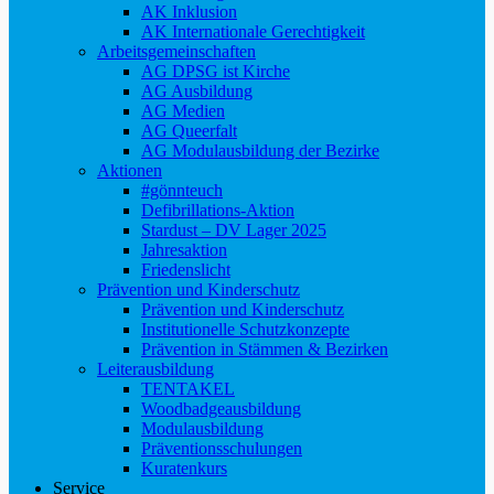
AK Inklusion
AK Internationale Gerechtigkeit
Arbeitsgemeinschaften
AG DPSG ist Kirche
AG Ausbildung
AG Medien
AG Queerfalt
AG Modulausbildung der Bezirke
Aktionen
#gönnteuch
Defibrillations-Aktion
Stardust – DV Lager 2025
Jahresaktion
Friedenslicht
Prävention und Kinderschutz
Prävention und Kinderschutz
Institutionelle Schutzkonzepte
Prävention in Stämmen & Bezirken
Leiterausbildung
TENTAKEL
Woodbadgeausbildung
Modulausbildung
Präventionsschulungen
Kuratenkurs
Service