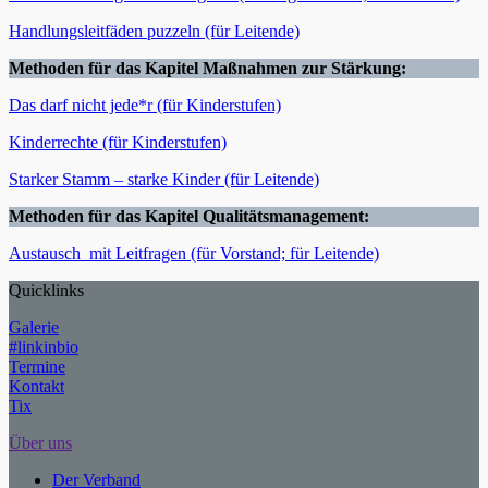
Handlungsleitfäden puzzeln (für Leitende)
Methoden für das Kapitel Maßnahmen zur Stärkung:
Das darf nicht jede*r (für Kinderstufen)
Kinderrechte (für Kinderstufen)
Starker Stamm – starke Kinder (für Leitende)
Methoden für das Kapitel Qualitätsmanagement:
Austausch_mit Leitfragen (für Vorstand; für Leitende)
Quicklinks
Galerie
#linkinbio
Termine
Kontakt
Tix
Über uns
Der Verband