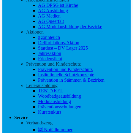
AG DPSG ist Kirche
AG Ausbildung
AG Medien
AG Queerfalt
AG Modulausbildung der Bezirke
Aktionen
#gönnteuch
Defibrillations-Aktion
Stardust – DV Lager 2025
Jahresaktion
Friedenslicht
Prävention und Kinderschutz
Prävention und Kinderschutz
Institutionelle Schutzkonzepte
Prävention in Stämmen & Bezirken
Leiterausbildung
TENTAKEL
Woodbadgeausbildung
Modulausbildung
Präventionsschulungen
Kuratenkurs
Service
Verbandszeug
🆘 Notfallnummer