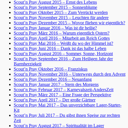
Scout’n Pray August 2015 – Ernst des Lebens
Scout’n Pray September 2015 – Sonnenblume
Scout’n Pray Oktober 2015 – Zum Verrückt werden
Scout’n Pray November 2015 – Leuchten für andere
Scout’n Pray Dezember 2015 – Wovor fliehen wir eigentlich?
Scout’n Pray Januar 2016 – Was ist dir heilig?
Scout’n Pray März 2016 – Warum eigentlich Ostern?
Scout’n Pray April 2016 – Mitarbeit am Reich Gottes
Scout’n Pray Mai 2016 – Weißt du wo der Himmel ist?
Scout’n Pray Juni 2016 – Dank ist das halbe Leben
Scout’n Pray August 2016 – Sommer, Sonne, Horizont
Scout’n Pray September 2016 – Zum Heiligen Jahr der
Barmherzigkeit
Scout’n Pray Oktober 2016 – Franziskus
Scout’n Pray November 2016 – Unterwegs durch den Advent
Scout’n Pray Dezember 2016 – Neuanfang
Scout’n Pray Januar 2017 – Stern des Morgens
Scout’n Pray Februar 2017 – Karnevalszeit-AndersZeit
Scout’n Pray März 2017 – Eine Frage der Perspektive
Scout’n Pray April 2017 – Der große Gärtner
Scout’n Pray Mai 2017 – Das unverzichtbare Lager-Starter-
Kit
Scout’n Pray Juli 2017 – Du gibst ihnen Speise zur rechten
Zeit
Scout’n Pray August 2017 – Spiritualität im Lager