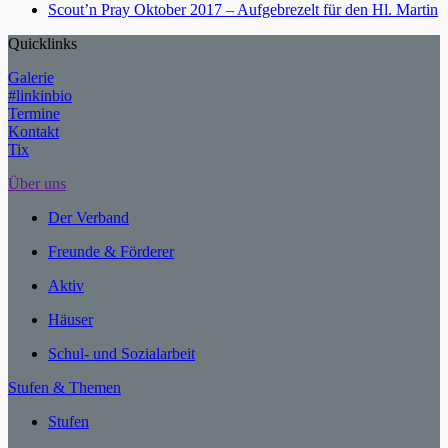
Scout’n Pray Oktober 2017 – Aufgebrezelt für den Hl. Martin
Quicklinks
Galerie
#linkinbio
Termine
Kontakt
Tix
Über uns
Der Verband
Freunde & Förderer
Aktiv
Häuser
Schul- und Sozialarbeit
Stufen & Themen
Stufen