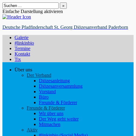
Suchen
nach:
Einfache Darstellung aktivieren
Deutsche Pfadfinderschaft St. Georg Diözesanverband Paderborn
Galerie
#linkinbio
Termine
Kontakt
Tix
Über uns
Der Verband
Diözesanleitung
Diözesanversammlung
Vorstand
Büro
Freunde & Förderer
Freunde & Förderer
Wir über uns
Der Weg geht weiter
Mitmachen
Aktiv
#linkinbio (Social Media)