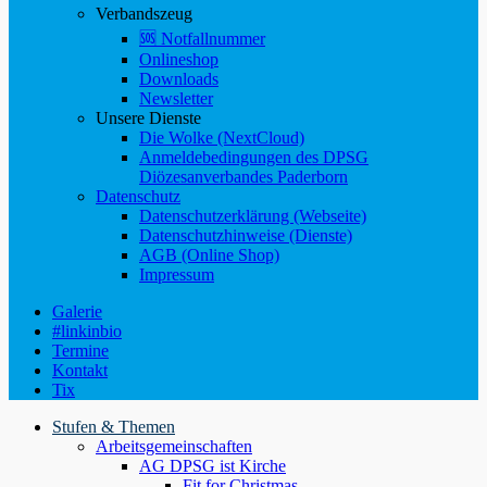
Verbandszeug
🆘 Notfallnummer
Onlineshop
Downloads
Newsletter
Unsere Dienste
Die Wolke (NextCloud)
Anmeldebedingungen des DPSG
Diözesanverbandes Paderborn
Datenschutz
Datenschutzerklärung (Webseite)
Datenschutzhinweise (Dienste)
AGB (Online Shop)
Impressum
Galerie
#linkinbio
Termine
Kontakt
Tix
Stufen & Themen
Arbeitsgemeinschaften
AG DPSG ist Kirche
Fit for Christmas