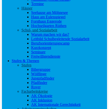
Termine
Häuser
Seehause am Möhnesee
Haus am Eulenspiegel
Forsthaus Eggerode
Hochseilgarten Rüthen
Schul- und Sozialarbeit
Warum machen wir das?
Leitbild Schulbegleitende Sozialarbeit
Berufsorientierungscamp
Kurzkonzept
Seminare
Freiwilligendienste
Stufen & Themen
Stufen
Bibergruppe
Wölflinge
Jungpfadfinder
Pfadfinder
Rover
Facharbeitskreise
AK Ökologie
AK Inklusion
AK Internationale Gerechtigkeit
Arbeitsgemeinschaften