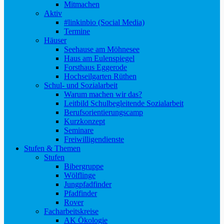
Mitmachen
Aktiv
#linkinbio (Social Media)
Termine
Häuser
Seehause am Möhnesee
Haus am Eulenspiegel
Forsthaus Eggerode
Hochseilgarten Rüthen
Schul- und Sozialarbeit
Warum machen wir das?
Leitbild Schulbegleitende Sozialarbeit
Berufsorientierungscamp
Kurzkonzept
Seminare
Freiwilligendienste
Stufen & Themen
Stufen
Bibergruppe
Wölflinge
Jungpfadfinder
Pfadfinder
Rover
Facharbeitskreise
AK Ökologie