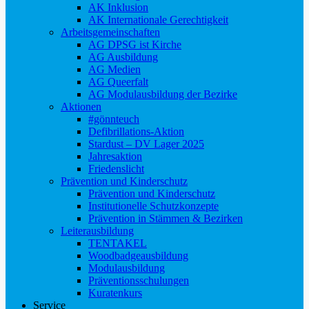
AK Inklusion
AK Internationale Gerechtigkeit
Arbeitsgemeinschaften
AG DPSG ist Kirche
AG Ausbildung
AG Medien
AG Queerfalt
AG Modulausbildung der Bezirke
Aktionen
#gönnteuch
Defibrillations-Aktion
Stardust – DV Lager 2025
Jahresaktion
Friedenslicht
Prävention und Kinderschutz
Prävention und Kinderschutz
Institutionelle Schutzkonzepte
Prävention in Stämmen & Bezirken
Leiterausbildung
TENTAKEL
Woodbadgeausbildung
Modulausbildung
Präventionsschulungen
Kuratenkurs
Service